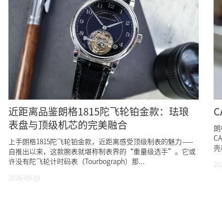
近距离品鉴朗格1815陀飞轮铂金款：珐琅
C
表盘与顶级机芯的完美融合
朗
C
上手朗格1815陀飞轮铂金款，近距离感受顶级制表的魅力——
壳
自推出以来，这款腕表就堪称制表界的“重量级选手”。它或
许没有陀飞轮计时码表（Tourbograph）那...
20
2026-05-19