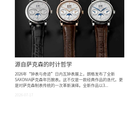
源自萨克森的时计哲学
2026年“钟表与奇迹”日内瓦钟表展上，朗格发布了全新
SAXONIA萨克森年历腕表。这不仅是一款经典作品的迭代，更
是对萨克森制表传统的一次革新演绎。全新作品以3...
2026-07-17