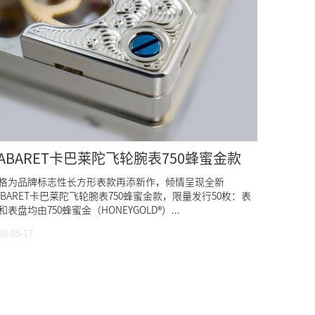
ABARET卡巴莱陀飞轮腕表750蜂蜜金款
格为品牌标志性长方形表款再添新作，倾情呈现全新
ABARET卡巴莱陀飞轮腕表750蜂蜜金款，限量发行50枚：表
和表盘均由750蜂蜜金（HONEYGOLD®）...
26-05-17