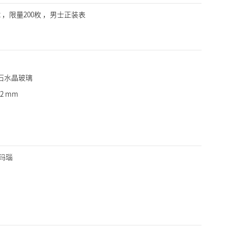
52 ，限量200枚 ，男士正装表
石水晶玻璃
2 mm
缟玛瑙