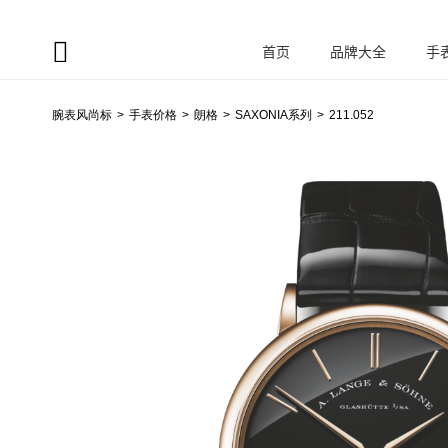
首页
品牌大全
手
腕
表风尚标
腕表风尚标
手表价格
朗格
SAXONIA系列
211.052