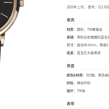
2025年上市， 型号：211.0
表壳
材质
：圆形，750蜂蜜金
表镜
：带防反射镀膜的蓝宝
尺寸
：直径40.0mm，厚度6.
底盖
：蓝宝石水晶表底
表盘
颜色&材质
：925银，黑色
时标
：棒状时标
指针
：750金
表带