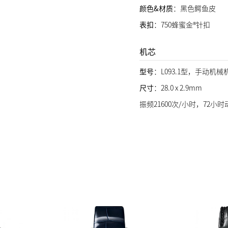
颜色&材质
：黑色鳄鱼皮
表扣
：750蜂蜜金®针扣
机芯
型号
：L093.1型，手动机械
尺寸
：28.0 x 2.9mm
振频21600次/小时，72小