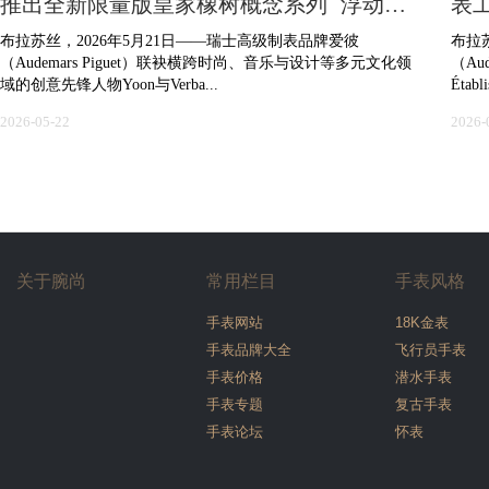
推出全新限量版皇家橡树概念系列 浮动式
表
陀飞轮腕表
布拉苏丝，2026年5月21日——瑞士高级制表品牌爱彼
布拉
（Audemars Piguet）联袂横跨时尚、音乐与设计等多元文化领
（Aud
域的创意先锋人物Yoon与Verba...
Établi
2026-05-22
2026-
关于腕尚
常用栏目
手表风格
手表网站
18K金表
手表品牌大全
飞行员手表
手表价格
潜水手表
手表专题
复古手表
手表论坛
怀表